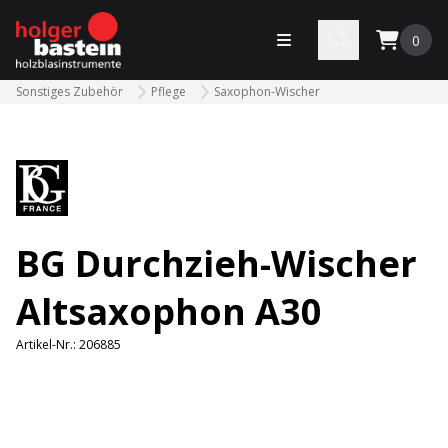
bastein
Menü öffnen
Search
0
Sonstiges Zubehör
Pflege
Saxophon-Wischer
BG Durchzieh-Wischer
Altsaxophon A30
Artikel-Nr.:
206885