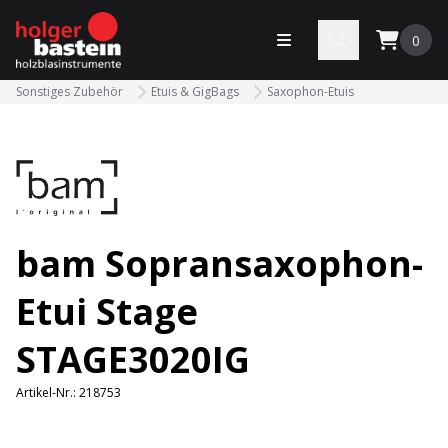
bastein
Menü öffnen
Search
0
Sonstiges Zubehör
Etuis & GigBags
Saxophon-Etuis
bam Sopransaxophon-
Etui Stage
STAGE3020IG
Artikel-Nr.:
218753