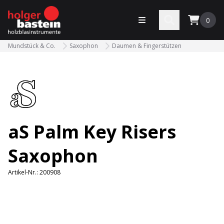
bastein
Menü öffnen
Search
0
Mundstück & Co.
Saxophon
Daumen & Fingerstützen
aS Palm Key Risers
Saxophon
Artikel-Nr.:
200908