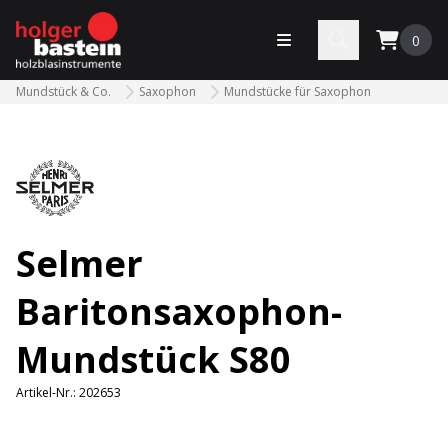
bastein
Menü öffnen
Search
0
Mundstück & Co.
Saxophon
Mundstücke für Saxophon
Selmer
Baritonsaxophon-
Mundstück S80
Artikel-Nr.:
202653