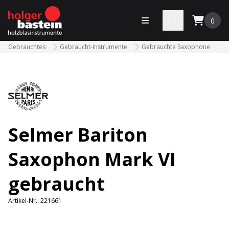
bastein
Menü öffnen
Search
0
Gebrauchtes
Gebraucht-Instrumente
Gebrauchte Saxophone
Selmer Bariton
Saxophon Mark VI
gebraucht
Artikel-Nr.:
221661