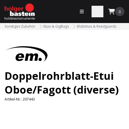
bastein
Menü öffnen
Search
0
Sonstiges Zubehör
Etuis & GigBags
Blattetuis & Reedguards
Doppelrohrblatt-Etui
Oboe/Fagott (diverse)
Artikel-Nr.:
207443