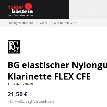
bastein
Instrumente
Gebrauc
Sonstiges Zubehör
Gurte
Klarinetten-Gurte
BG elastischer Nylong
Klarinette FLEX CFE
Artikel-Nr.:
220789
21,50 €
inkl. MwSt., zzgl.
Versandkosten